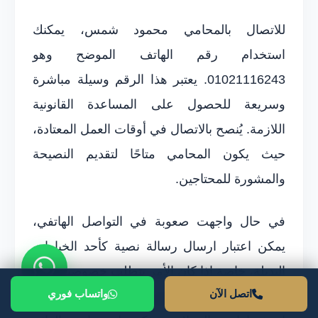
للاتصال بالمحامي محمود شمس، يمكنك
استخدام رقم الهاتف الموضح وهو
01021116243. يعتبر هذا الرقم وسيلة مباشرة
وسريعة للحصول على المساعدة القانونية
اللازمة. يُنصح بالاتصال في أوقات العمل المعتادة،
حيث يكون المحامي متاحًا لتقديم النصيحة
والمشورة للمحتاجين.
في حال واجهت صعوبة في التواصل الهاتفي،
يمكن اعتبار ارسال رسالة نصية كأحد الخيارات
البديلة، خاصة إذا كان الأمر يتطلب خصوصية أكثر.
اتصل الآن
واتساب فوري
المحامي محمود شمس ملتزم بالرد على