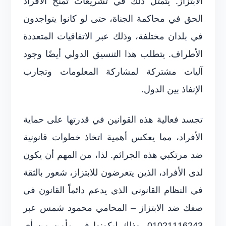
الابتزاز. يتمثل ذلك في تشريعات تمنح الأفراد
الحق في محاكمة الجناة، حتى لو كانوا يتواجدون
في بلدان مختلفة، وذلك عبر الاتفاقيات المتعددة
الأطراف. يتطلب هذا التنسيق الدولي أيضًا وجود
آليات مشتركة لمشاركة المعلومات وتجارب
الإنفاذ بين الدول.
تجسد فعالية هذه القوانين في قدرتها على حماية
الأفراد، مما يعكس أهمية اتخاذ خطوات قانونية
ضد مرتكبي هذه الجرائم. لذا، من المهم أن يكون
لدى الأفراد، الذين يتعرضون للابتزاز، شعور بالثقة
في النظام القانوني الذي يدعم دائماً القانون في
صفك ضد الابتزاز – المحامي محمود شمس عبر
01021116243، وذلك ليكونوا في مأمن من أي