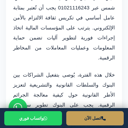
شمس عبر 01021116243 يجب أن تُعتبر بمثابة
عامل أساسي في تكريس ثقافة الالتزام بالأمن
الإلكتروني. يترتب على المؤسسات المالية اتخاذ
إجراءات فورية لتطوير آليات تضمن حماية
المعلومات وعمليات المعاملات من المخاطر
الرقمية.
خلال هذه الفترة، يُوصى بتفعيل الشراكات بين
البنوك والسلطات القانونية والتشريعية لتعزيز
الأطر القانونية حول كيفية معالجة الجرائم
الرقمية. يجب على البنوك تطوير سياسات
وإجراءات داخلية قوية، تتضمن خطط اعتراض
اتصل الآن
واتساب فوري
فعالة تتماشى مع القوانين الحالية. من جهة أخرى،