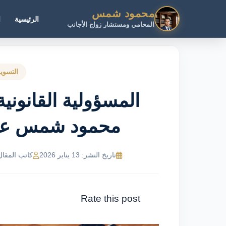
محمود شمس
الرئيسية
ا
المحامي ومستشار زواج الأجانب
التسويق
المسؤولية القانوني
محمود شمس عبر 21116243
تاريخ النشر: 13 يناير 2026
كاتب المقال: MR Ahmed
Rate this post