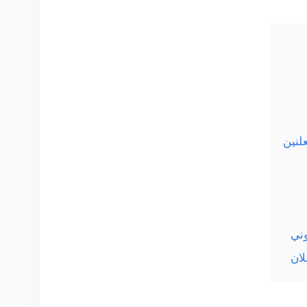
لنين
وني
لان