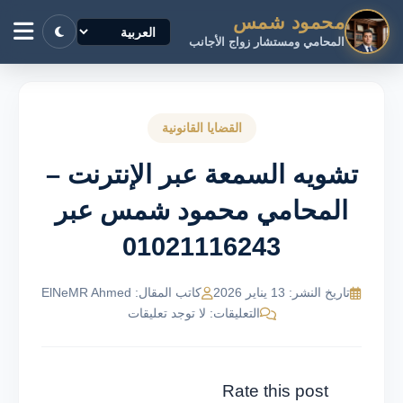
محمود شمس
المحامي ومستشار زواج الأجانب
القضايا القانونية
تشويه السمعة عبر الإنترنت –
المحامي محمود شمس عبر
01021116243
تاريخ النشر: 13 يناير 2026
كاتب المقال: ElNeMR Ahmed
التعليقات: لا توجد تعليقات
Rate this post