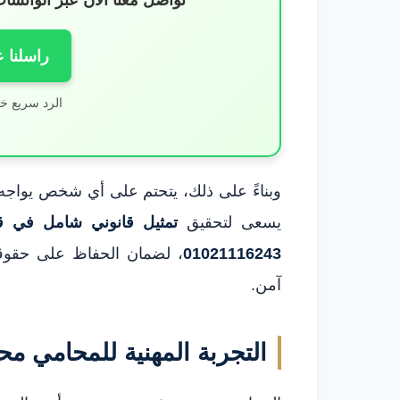
تواصل معنا الآن عبر الوات
راسلنا 
الرد سريع خ
وبناءً على ذلك، يتحتم على أي شخص يواجه 
يسعى لتحقيق
تمثيل قانوني شامل في ق
01021116243
، لضمان الحفاظ على حقوق
آمن.
التجربة المهنية للمحامي 