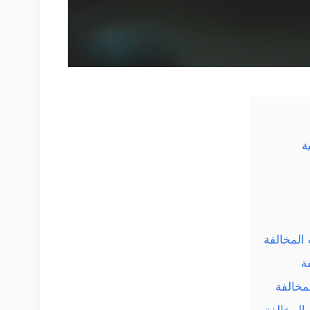
ة
 المخالفة
ة
مخالفة