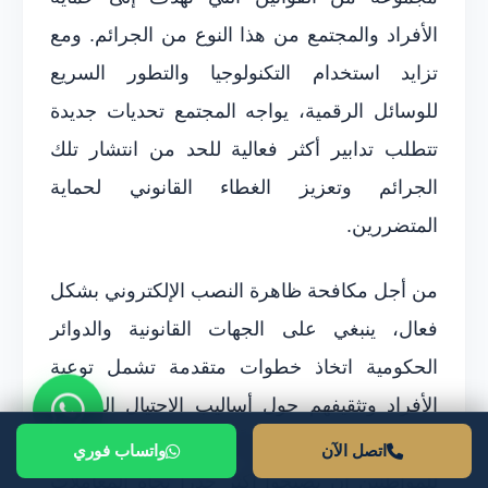
الأفراد والمجتمع من هذا النوع من الجرائم. ومع
تزايد استخدام التكنولوجيا والتطور السريع
للوسائل الرقمية، يواجه المجتمع تحديات جديدة
تتطلب تدابير أكثر فعالية للحد من انتشار تلك
الجرائم وتعزيز الغطاء القانوني لحماية
المتضررين.
من أجل مكافحة ظاهرة النصب الإلكتروني بشكل
فعال، ينبغي على الجهات القانونية والدوائر
الحكومية اتخاذ خطوات متقدمة تشمل توعية
الأفراد وتثقيفهم حول أساليب الاحتيال الشائعة.
فالتوعية تلعب دوراً حيوياً في الوقاية، حيث يمكن
اتصل الآن
واتساب فوري
للمواطنين أن يصبحوا أكثر حذراً تجاه المعاملات