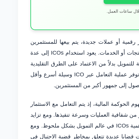
لال ساعات العمل.
قمية أو عملات جديدة، يتم بيعها للمستثمرين
من أجل جمع رأس المال اللازم لتطوير المنتجات أو الخدمات. يعود استخدام ICOs إلى عدة
للتمويل بدلاً من الاعتماد على الطرق التقليدية
مثل الاقتراض من البنوك أو الاكتتاب العام. توفر عملية التعامل عبر ICO وسيلة أسرع وأقل
وصول إلى جمهور أكبر من المستثمرين.
م الحوكمة المالية، إذ يتم التعامل مع الاستثمار
ن شفافية العمليات وسرعة تنفيذها. ومع تزايد
الاعتماد على العملات الرقمية، فقد برزت أهمية ICOs في عالم التمويل بشكل ملحوظ. ومع
 قضايا عديدة تتعلق بمخاطر قضية الاحتيال في