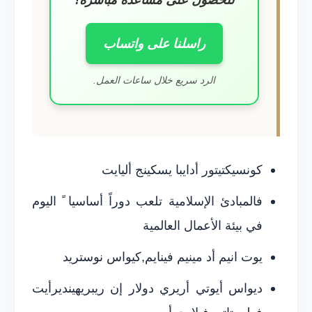
للحصول على مساعدة مباشرة!
راسلنا على واتساب
الرد سريع خلال ساعات العمل.
كونسيكتيتور أدايبا يسكينج أليايت
فالمبادئ الإسلامية تلعب دوراً أساسيا ً اليوم
في بيئة الأعمال العالمية
يوت انيم أد مينيم فينايم,كيواس نوستريد
ديواس أيوتي أريري دولار إن ريبريهينديرأيت