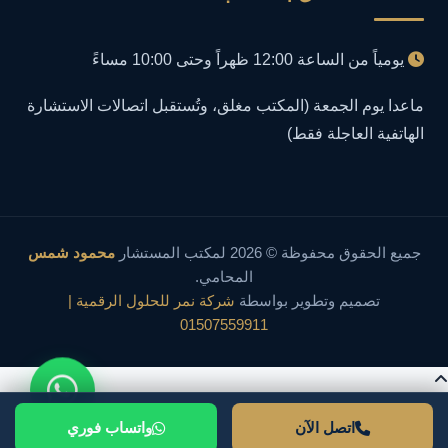
إعلانات مضللة
1
يومياً من الساعة 12:00 ظهراً وحتى 10:00 مساءً
إنشاء حسابات وهمية
1
ماعدا يوم الجمعة (المكتب مغلق، وتُستقبل اتصالات الاستشارة
الهاتفية العاجلة فقط)
احتيال إلكتروني
1
احتيال عبر الإنترنت
2
اختراق إنستجرام
1
جميع الحقوق محفوظة © 2026 لمكتب المستشار
محمود شمس
المحامي.
اختراق الأنظمة
1
تصميم وتطوير بواسطة
شركة نمر للحلول الرقمية |
01507559911
اختراق البريد الإلكتروني
1
اختراق الحسابات
1
اتصل الآن
واتساب فوري