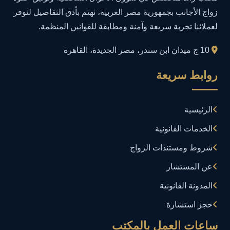
إدارة الأعمال
1
زواج الأجانب بجمهورية مصر العربية، نهتم بأدق التفاصيل لنوفر
لعملائنا تجربة سريعة وآمنة ومطابقة للقوانين المنظمة.
إدارة المجتمعات الرقمية
1
10 ج ميدان ابن سندر، مصر الجديدة، القاهرة
إدارة الموارد البشرية
1
روابط سريعة
إدارة بلاغات فيسبوك وجوجل
1
الرئيسية
إدارة تكنولوجيا المعلومات
3
الخدمات القانونية
إساءة استخدام البيانات
1
شروط ومستندات الزواج
إساءة استخدام الحاسب الآلي
عن المستشار
1
المدونة القانونية
إساءة استخدام السوشيال ميديا
1
حجز استشارة
إساءة السمعة الرقمية
1
ساعات العمل بالمكتب