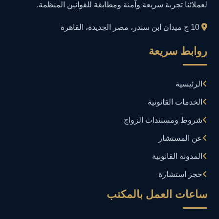
لعملائنا تجربة سريعة وآمنة ومطابقة للقوانين المنظمة.
إدارة المجتمعات الرقمية
1
10 ج ميدان ابن سندر، مصر الجديدة، القاهرة
إدارة الموارد البشرية
1
روابط سريعة
إدارة بلاغات فيسبوك وجوجل
1
الرئيسية
إدارة تكنولوجيا المعلومات
3
الخدمات القانونية
إساءة استخدام البيانات
1
شروط ومستندات الزواج
إساءة استخدام الحاسب الآلي
عن المستشار
1
المدونة القانونية
إساءة استخدام السوشيال ميديا
1
حجز استشارة
إساءة السمعة الرقمية
1
ساعات العمل بالمكتب
إعلانات مضللة
1