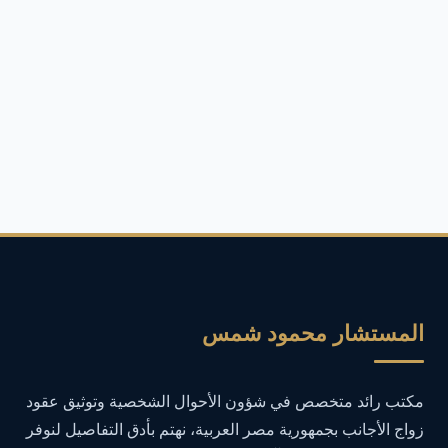
المحكمة
أفضل محامي قضايا توظيف أموال في مصر
2
ألعاب وتكنولوجيا
4
أمان الإنترنت
4
أمان المعلومات
16
أمن المعلومات
27
أمن المعلومات في التعليم
1
المستشار محمود شمس
أمن معلومات
1
مكتب رائد متخصص في شؤون الأحوال الشخصية وتوثيق عقود
إدارة الأعمال
1
زواج الأجانب بجمهورية مصر العربية، نهتم بأدق التفاصيل لنوفر