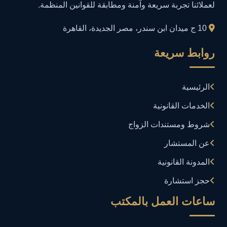
لعملائنا تجربة سريعة وآمنة ومطابقة للقوانين المنظمة.
إدارة المجتمعات الرقمية
1
10 ج ميدان ابن سندر، مصر الجديدة، القاهرة
إدارة الموارد البشرية
1
روابط سريعة
إدارة بلاغات فيسبوك وجوجل
1
الرئيسية
إدارة تكنولوجيا المعلومات
3
الخدمات القانونية
إساءة استخدام البيانات
1
شروط ومستندات الزواج
إساءة استخدام الحاسب الآلي
عن المستشار
1
المدونة القانونية
إساءة استخدام السوشيال ميديا
1
حجز استشارة
إساءة السمعة الرقمية
1
ساعات العمل بالمكتب
إعلانات مضللة
1