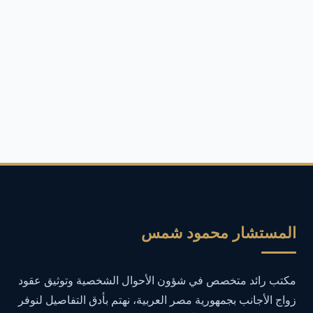
المحكمة
أفضل محامي قضايا توظيف أموال في مصر
2
ألعاب وتكنولوجيا
4
أمان الإنترنت
4
أمان المعلومات
16
أمن المعلومات
27
أمن المعلومات في التعليم
1
المستشار محمود شمس
أمن معلومات
1
مكتب رائد متخصص في شؤون الأحوال الشخصية وتوثيق عقود
إدارة الأعمال
1
زواج الأجانب بجمهورية مصر العربية، نهتم بأدق التفاصيل لنوفر