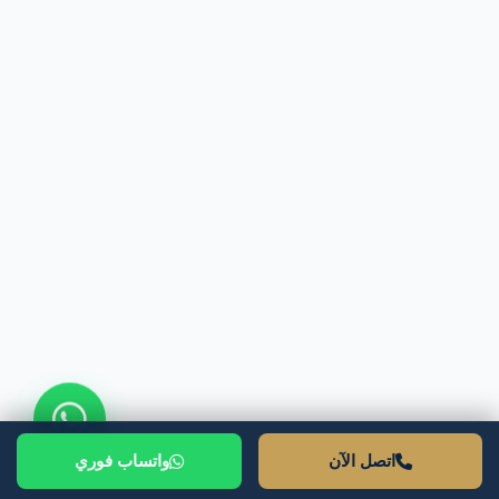
13 يناير 2026
ElNeMR Ahmed
تعويض ضحايا تسريب البيانات – المحامي
محمود شمس عبر 01021116243
اقرأ المقال بالكامل
اتصل الآن
واتساب فوري