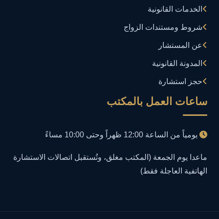
الخدمات القانونية
إساءة استخدام البيانات
1
شروط ومستندات الزواج
إساءة استخدام الحاسب الآلي
عن المستشار
1
المدونة القانونية
إساءة استخدام السوشيال ميديا
1
حجز استشارة
إساءة السمعة الرقمية
1
ساعات العمل بالمكتب
إعلانات مضللة
1
يومياً من الساعة 12:00 ظهراً وحتى 10:00 مساءً
إنشاء حسابات وهمية
1
ماعدا يوم الجمعة (المكتب مغلق، وتُستقبل اتصالات الاستشارة
الهاتفية العاجلة فقط)
احتيال إلكتروني
1
احتيال عبر الإنترنت
2