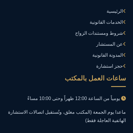
الرئيسية
إدارة تكنولوجيا المعلومات
3
الخدمات القانونية
إساءة استخدام البيانات
1
شروط ومستندات الزواج
إساءة استخدام الحاسب الآلي
عن المستشار
1
المدونة القانونية
إساءة استخدام السوشيال ميديا
1
حجز استشارة
إساءة السمعة الرقمية
1
ساعات العمل بالمكتب
إعلانات مضللة
1
يومياً من الساعة 12:00 ظهراً وحتى 10:00 مساءً
إنشاء حسابات وهمية
1
ماعدا يوم الجمعة (المكتب مغلق، وتُستقبل اتصالات الاستشارة
الهاتفية العاجلة فقط)
احتيال إلكتروني
1