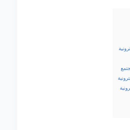
رونية
جتمع
رونية
ونية