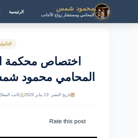
محمود شمس
الرئيسية
ا
المحامي ومستشار زواج الأجانب
التكنول
اختصاص محكمة الج
المحامي محمود شمس عبر 243
تاريخ النشر: 13 يناير 2026
كاتب المقال: MR Ahmed
Rate this post