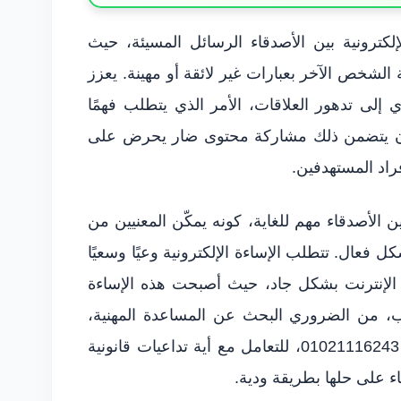
لكترونية بين الأصدقاء الرسائل المسيئة، حيث
لشخص الآخر بعبارات غير لائقة أو مهينة. يعزز
 إلى تدهور العلاقات، الأمر الذي يتطلب فهمًا
 أن يتضمن ذلك مشاركة محتوى ضار يحرض على
أفراد المستهدفين.
ين الأصدقاء مهم للغاية، كونه يمكّن المعنيين من
 فعال. تتطلب الإساءة الإلكترونية وعيًا وسعيًا
م الإنترنت بشكل جاد، حيث أصبحت هذه الإساءة
بب، من الضروري البحث عن المساعدة المهنية،
مثل استشارة المحامي محمود شمس عبر 01021116243، للتعامل مع أية تداعيات قانونية
ء على حلها بطريقة ودية.