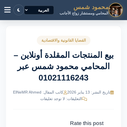
محمود شمس
المحامي ومستشار زواج الأجانب
القضايا القانونية والاقتصادية
بيع المنتجات المقلدة أونلاين –
المحامي محمود شمس عبر
01021116243
تاريخ النشر: 13 يناير 2026
كاتب المقال: ElNeMR Ahmed
التعليقات: لا توجد تعليقات
Rate this post