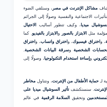
كشاف
مشاكل الإنترنت في مصر
، وسنلقي الضوء
تأثيرات الاجتماعية والنفسية وصولًا إلى الجرائم
سوشيال ميديا
، وكيف تتطور أساليب
الاحتيال
 مؤلمة مثل
الابتزاز بالصور
و
الابتزاز بالفيديو
. كما
، و
اختراق فيسبوك
، و
اختراق واتساب
، و
اختراق
حسابات الشخصية
و
سرقة البيانات الشخصية
.
إلكتروني
و
إساءة استخدام التكنولوجيا
، وصولًا إلى
ة لـ
حماية الأطفال من الإنترنت
، ونتناول
مخاطر
لإنترنت
. سنستكشف
تأثير السوشيال ميديا على
لمستخدمين
وتحقيق
السلامة الرقمية
في عالم