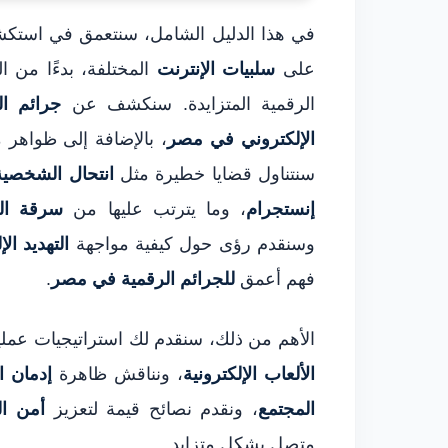
في هذا الدليل الشامل، سنتعمق في است
على
سلبيات الإنترنت
المختلفة، بدءًا من ال
الرقمية المتزايدة. سنكشف عن
جرائم ال
الإلكتروني في مصر
، بالإضافة إلى ظواهر
سنتناول قضايا خطيرة مثل
انتحال الشخصية
إنستجرام
، وما يترتب عليها من
سرقة ال
وسنقدم رؤى حول كيفية مواجهة
التهديد ال
فهم أعمق
للجرائم الرقمية في مصر
.
الأهم من ذلك، سنقدم لك استراتيجيات عملي
الألعاب الإلكترونية
، ونناقش ظاهرة
إدمان ا
المجتمع
، ونقدم نصائح قيمة لتعزيز
أمن ا
متصل بشكل متزايد.