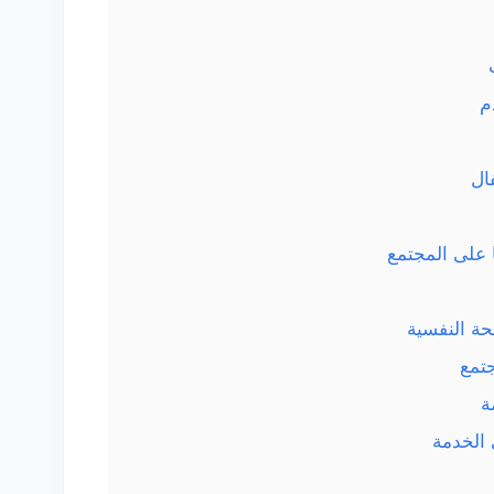
م
ا على المجتمع
ة