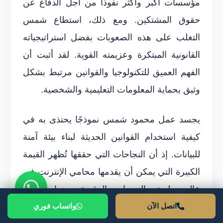
مؤسسات أكبر وأكثر نفوذًا من أجل الدفاع عن
حقوق المشتكين. ومع ذلك، استطاع شمس
التغلب على هذه الصعوبات بفضل استراتيجياته
القانونية المبتكرة وعزيمته القوية. لقد أثبت أن
الفهم العميق للتكنولوجيا والقوانين مرتبط بشكل
وثيق بحماية المعلومات التعليمية والشخصية.
يجسد عمل محمود شمس نموذجًا يحتذى به في
كيفية استخدام القوانين الحديثة لبناء بيئة آمنة
للبيانات. إذ أن النجاحات التي حققها تُظهر القيمة
الكبيرة التي يمكن أن يقدمها محامي الإنترنت في
عالم مليء بالتحديات الرقمية، بينما تعكس
التحديات التي واجهها عمق تأثير عمله في تحقيق
اتصل الآن
واتساب فوري