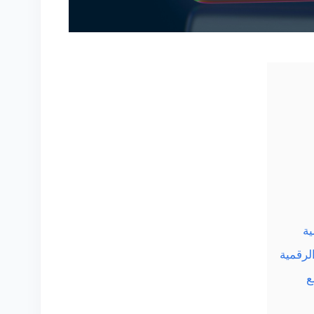
ية
لرقمية
ع