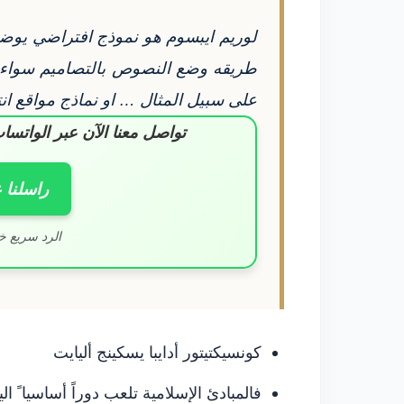
لوريم ايبسوم هو نموذج افتراضي يوض
طريقه وضع النصوص بالتصاميم سواء 
على سبيل المثال … او نماذج مواقع ا
تواصل معنا الآن عبر الوات
راسلنا 
الرد سريع خ
كونسيكتيتور أدايبا يسكينج أليايت
فالمبادئ الإسلامية تلعب دوراً أساسيا ً الي