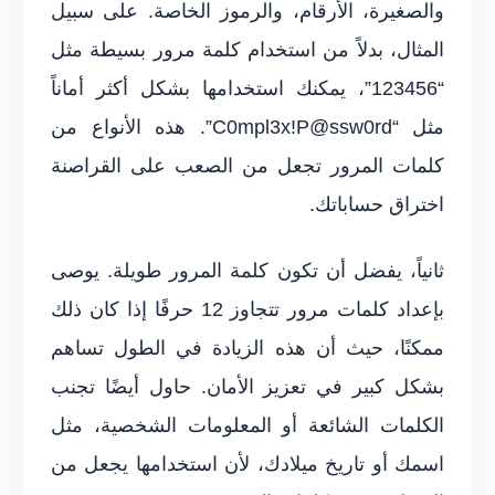
والصغيرة، الأرقام، والرموز الخاصة. على سبيل
المثال، بدلاً من استخدام كلمة مرور بسيطة مثل
“123456”، يمكنك استخدامها بشكل أكثر أماناً
مثل “C0mpl3x!P@ssw0rd”. هذه الأنواع من
كلمات المرور تجعل من الصعب على القراصنة
اختراق حساباتك.
ثانياً، يفضل أن تكون كلمة المرور طويلة. يوصى
بإعداد كلمات مرور تتجاوز 12 حرفًا إذا كان ذلك
ممكنًا، حيث أن هذه الزيادة في الطول تساهم
بشكل كبير في تعزيز الأمان. حاول أيضًا تجنب
الكلمات الشائعة أو المعلومات الشخصية، مثل
اسمك أو تاريخ ميلادك، لأن استخدامها يجعل من