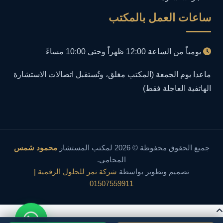
إساءة السمعة الرقمية
1
ساعات العمل بالمكتب
إعلانات مضللة
1
يومياً من الساعة 12:00 ظهراً وحتى 10:00 مساءً
إنشاء حسابات وهمية
1
ماعدا يوم الجمعة (المكتب مغلق، وتُستقبل اتصالات الاستشارة
الهاتفية العاجلة فقط)
احتيال إلكتروني
1
احتيال عبر الإنترنت
2
اختراق إنستجرام
1
جميع الحقوق محفوظة © 2026 لمكتب المستشار
محمود شمس
المحامي.
اختراق الأنظمة
1
تصميم وتطوير بواسطة
شركة نمر للحلول الرقمية |
01507559911
اختراق البريد الإلكتروني
1
اختراق الحسابات
1