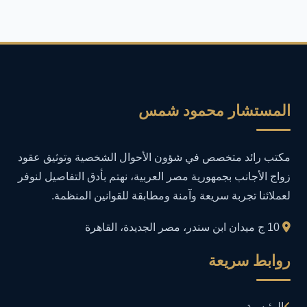
أمان المعلومات
16
أمن المعلومات
27
أمن المعلومات في التعليم
1
المستشار محمود شمس
أمن معلومات
1
مكتب رائد متخصص في شؤون الأحوال الشخصية وتوثيق عقود
إدارة الأعمال
1
زواج الأجانب بجمهورية مصر العربية، نهتم بأدق التفاصيل لنوفر
لعملائنا تجربة سريعة وآمنة ومطابقة للقوانين المنظمة.
إدارة المجتمعات الرقمية
1
10 ج ميدان ابن سندر، مصر الجديدة، القاهرة
إدارة الموارد البشرية
1
روابط سريعة
إدارة بلاغات فيسبوك وجوجل
1
الرئيسية