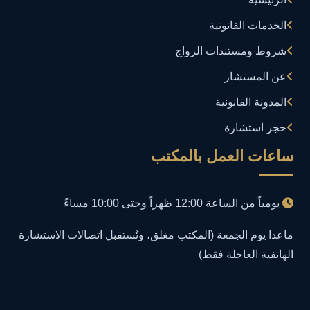
إدارة تكنولوجيا المعلومات
3
الخدمات القانونية
إساءة استخدام البيانات
1
شروط ومستندات الزواج
إساءة استخدام الحاسب الآلي
عن المستشار
1
المدونة القانونية
إساءة استخدام السوشيال ميديا
1
حجز استشارة
إساءة السمعة الرقمية
1
ساعات العمل بالمكتب
إعلانات مضللة
1
يومياً من الساعة 12:00 ظهراً وحتى 10:00 مساءً
إنشاء حسابات وهمية
1
ماعدا يوم الجمعة (المكتب مغلق، وتُستقبل اتصالات الاستشارة
الهاتفية العاجلة فقط)
احتيال إلكتروني
1
احتيال عبر الإنترنت
2